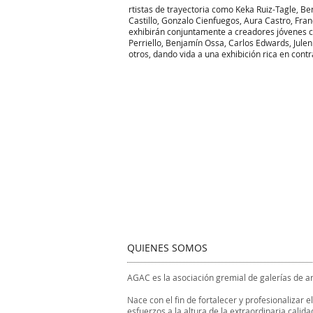
rtistas de trayectoria como Keka Ruiz-Tagle, Be
Castillo, Gonzalo Cienfuegos, Aura Castro, Fra
exhibirán conjuntamente a creadores jóvenes 
Perriello, Benjamín Ossa, Carlos Edwards, Julen 
otros, dando vida a una exhibición rica en cont
QUIENES SOMOS
AGAC es la asociación gremial de galerías de a
Nace con el fin de fortalecer y profesionaliza
esfuerzos a la altura de la extraordinaria calida