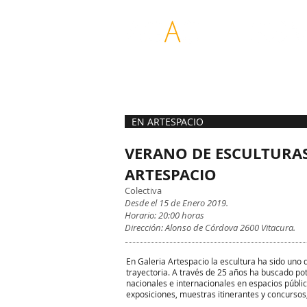
ASOCIACIÓN DE
REDES PARA LAS
GALERIAS DE ARTE
ARTES VISUALES
CONTEMPORANEO
DE CHILE
EN ARTESPACIO
VERANO DE ESCULTURA
ARTESPACIO
Colectiva
Desde el 15 de Enero 2019.
Horario: 20:00 horas
Dirección: Alonso de Córdova 2600 Vitacura.
En Galeria Artespacio la escultura ha sido uno 
trayectoria. A través de 25 años ha buscado pot
nacionales e internacionales en espacios públic
exposiciones, muestras itinerantes y concursos,