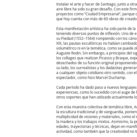
Instalar el arte y hacer de Santiago, junto a ot
aire libre ha sido su gran desafío. Con este fir
proyectos como “Ciudad Empresarial”, parque 
que hoy cuenta con más de 60 obras de creador
Esta manifestación artística ha sido parte de l
teniendo diversos puntos de inflexión. Uno de e
su Piedad (1552–1564) rompiendo con los cánone
XIX, las pautas escultóricas no habían cambiad
volumétrico ni en la temática, como se puede 
Auguste Rodin. Sin embargo, a principios del sig
los collages que realizan Picasso y Braque, ex
desechados de su función original proponiend
su lado, los surrealistas y los dadaistas gener
a cualquier objeto cotidiano otro sentido, con e
espectador, como hizo Marcel Duchamp.
Cada período ha dado paso a nuevos lenguajes 
experiencias, como lo sucedido con el auge de la
otros soportes que han utilizado actualmente los
Con esta muestra colectiva de temática libre, 
la escultura tradicional y de vanguardia, ponie
multiplicidad de visiones y materiales, como el m
la madera y los trabajos mixtos. Asimismo, la p
edades, trayectorias y técnicas, dejan en manifi
actividad, como también que la creatividad no ti