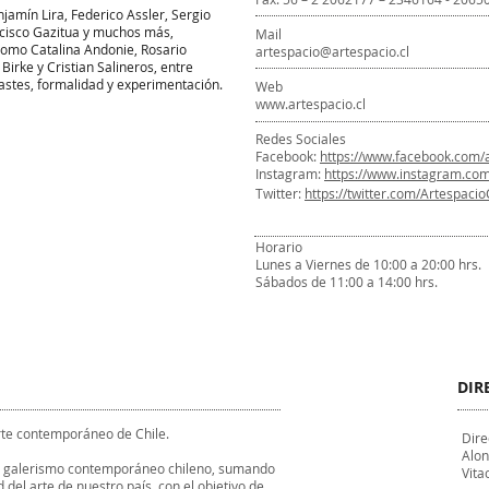
njamín Lira, Federico Assler, Sergio
ncisco Gazitua y muchos más,
Mail
como Catalina Andonie, Rosario
artespacio@artespacio.cl
Birke y Cristian Salineros, entre
rastes, formalidad y experimentación.
Web
www.artespacio.cl
Redes Sociales
Facebook:
https://www.facebook.com/a
Instagram:
https://www.instagram.com
Twitter:
https://twitter.com/Artespacio
Horario
Lunes a Viernes de 10:00 a 20:00 hrs.
Sábados de 11:00 a 14:00 hrs.
DIR
rte contemporáneo de Chile.
Dire
Alon
r el galerismo contemporáneo chileno, sumando
Vita
d del arte de nuestro país, con el objetivo de