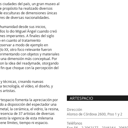
ras ciudades del país, un gran museo al
me propósito ha realizado diversos
de esculturas de dimensiones únicas
es de diversas nacionalidades.
a humanidad desde sus inicios,
llos lo dio Miguel Ángel cuando creó
s imperantes. A finales del siglo
o en cuanto al tratamiento
observar a modo de ejemplo en
lo XX, otro foco relevante fueron
perimentando con objetos y materiales
o una dimensión más conceptual. Por
aron la idea del readymade, otorgando
l fin que choque con la percepción del
y técnicas, creando nuevas
 tecnología, el vídeo, el diseño, y
 artistas.
ARTESPACIO
Artespacio fomenta la apreciación por
ndo a disposición del espectador una
etal, la cerámica, el vidrio, la resina,
Dirección
resencia de 37 artistas de diversas
Alonso de Córdova 2600, Piso 1 y 2
esto la vigencia de esta milenaria
ene límites, tiempo ni espacio.
Teléfonos
Fax: 56 – 2 2062177 – 2346164 - 2065