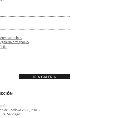
rtespaciochile/
/galeria.artespacio/
Chile
IR A GALERÍA
ECCIÓN
cción
so de Córdova 2600, Piso 2
cura, Santiago