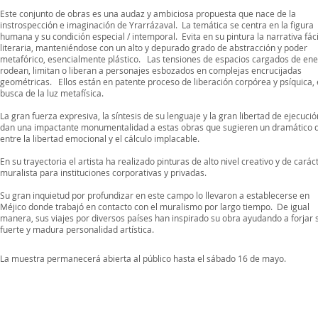
Este conjunto de obras es una audaz y ambiciosa propuesta que nace de la
instrospección e imaginación de Yrarrázaval. La temática se centra en la figura
humana y su condición especial / intemporal. Evita en su pintura la narrativa fáci
literaria, manteniéndose con un alto y depurado grado de abstracción y poder
metafórico, esencialmente plástico. Las tensiones de espacios cargados de ene
rodean, limitan o liberan a personajes esbozados en complejas encrucijadas
geométricas. Ellos están en patente proceso de liberación corpórea y psíquica,
busca de la luz metafísica.
La gran fuerza expresiva, la síntesis de su lenguaje y la gran libertad de ejecució
dan una impactante monumentalidad a estas obras que sugieren un dramático 
entre la libertad emocional y el cálculo implacable.
En su trayectoria el artista ha realizado pinturas de alto nivel creativo y de carác
muralista para instituciones corporativas y privadas.
Su gran inquietud por profundizar en este campo lo llevaron a establecerse en
Méjico donde trabajó en contacto con el muralismo por largo tiempo. De igual
manera, sus viajes por diversos países han inspirado su obra ayudando a forjar 
fuerte y madura personalidad artística.
La muestra permanecerá abierta al público hasta el sábado 16 de mayo.