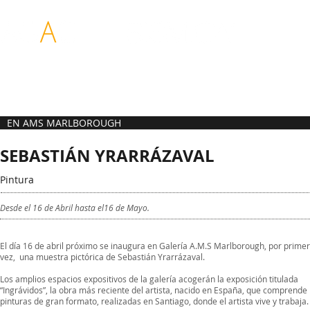
ASOCIACIÓN DE
REDES PARA LAS
GALERIAS DE ARTE
ARTES VISUALES
CONTEMPORANEO
DE CHILE
EN AMS MARLBOROUGH
SEBASTIÁN YRARRÁZAVAL
Pintura
Desde el 16 de Abril hasta el16 de Mayo.
El día 16 de abril próximo se inaugura en Galería A.M.S Marlborough, por prime
vez, una muestra pictórica de Sebastián Yrarrázaval.
Los amplios espacios expositivos de la galería acogerán la exposición titulada
“Ingrávidos”, la obra más reciente del artista, nacido en España, que comprende
pinturas de gran formato, realizadas en Santiago, donde el artista vive y trabaja.