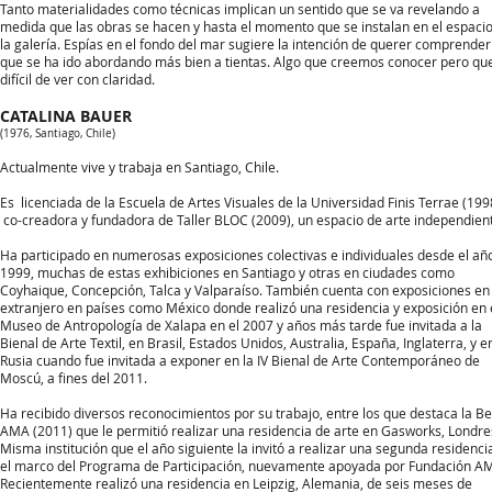
Tanto materialidades como técnicas implican un sentido que se va revelando a
medida que las obras se hacen y hasta el momento que se instalan en el espaci
la galería. Espías en el fondo del mar sugiere la intención de querer comprender
que se ha ido abordando más bien a tientas. Algo que creemos conocer pero qu
difícil de ver con claridad.
CATALINA BAUER
(1976, Santiago, Chile)
Actualmente vive y trabaja en Santiago, Chile.
Es licenciada de la Escuela de Artes Visuales de la Universidad Finis Terrae (199
co-creadora y fundadora de Taller BLOC (2009), un espacio de arte independien
Ha participado en numerosas exposiciones colectivas e individuales desde el añ
1999, muchas de estas exhibiciones en Santiago y otras en ciudades como
Coyhaique, Concepción, Talca y Valparaíso. También cuenta con exposiciones en 
extranjero en países como México donde realizó una residencia y exposición en 
Museo de Antropología de Xalapa en el 2007 y años más tarde fue invitada a la
Bienal de Arte Textil, en Brasil, Estados Unidos, Australia, España, Inglaterra, y e
Rusia cuando fue invitada a exponer en la IV Bienal de Arte Contemporáneo de
Moscú, a fines del 2011.
Ha recibido diversos reconocimientos por su trabajo, entre los que destaca la B
AMA (2011) que le permitió realizar una residencia de arte en Gasworks, Londre
Misma institución que el año siguiente la invitó a realizar una segunda residenci
el marco del Programa de Participación, nuevamente apoyada por Fundación A
Recientemente realizó una residencia en Leipzig, Alemania, de seis meses de