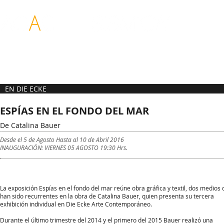
ASOCIACIÓN DE
REDES PARA LAS
GALERIAS DE ARTE
ARTES VISUALES
CONTEMPORANEO
DE CHILE
EN DIE ECKE
ESPÍAS EN EL FONDO DEL MAR
De Catalina Bauer
Desde el 5
de Agosto Hasta al 10 de Abril 2016
INAUGURACIÓN: VIERNES 05 AGOSTO 19:30 Hrs.
La exposición Espías en el fondo del mar reúne obra gráfica y textil, dos medios
han sido recurrentes en la obra de Catalina Bauer, quien presenta su tercera
exhibición individual en Die Ecke Arte Contemporáneo.
Durante el último trimestre del 2014 y el primero del 2015 Bauer realizó una