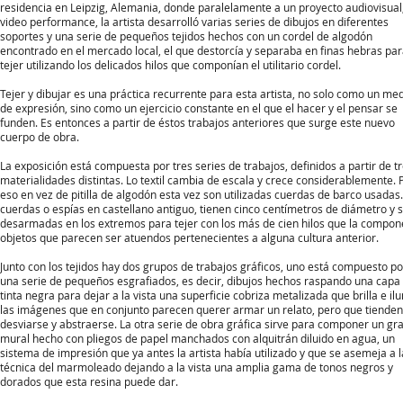
residencia en Leipzig, Alemania, donde paralelamente a un proyecto audiovisual
video performance, la artista desarrolló varias series de dibujos en diferentes
soportes y una serie de pequeños tejidos hechos con un cordel de algodón
encontrado en el mercado local, el que destorcía y separaba en finas hebras pa
tejer utilizando los delicados hilos que componían el utilitario cordel.
Tejer y dibujar es una práctica recurrente para esta artista, no solo como un me
de expresión, sino como un ejercicio constante en el que el hacer y el pensar se
funden. Es entonces a partir de éstos trabajos anteriores que surge este nuevo
cuerpo de obra.
La exposición está compuesta por tres series de trabajos, definidos a partir de t
materialidades distintas. Lo textil cambia de escala y crece considerablemente. 
eso en vez de pitilla de algodón esta vez son utilizadas cuerdas de barco usadas.
cuerdas o espías en castellano antiguo, tienen cinco centímetros de diámetro y 
desarmadas en los extremos para tejer con los más de cien hilos que la compo
objetos que parecen ser atuendos pertenecientes a alguna cultura anterior.
Junto con los tejidos hay dos grupos de trabajos gráficos, uno está compuesto po
una serie de pequeños esgrafiados, es decir, dibujos hechos raspando una capa
tinta negra para dejar a la vista una superficie cobriza metalizada que brilla e il
las imágenes que en conjunto parecen querer armar un relato, pero que tienden
desviarse y abstraerse. La otra serie de obra gráfica sirve para componer un gr
mural hecho con pliegos de papel manchados con alquitrán diluido en agua, un
sistema de impresión que ya antes la artista había utilizado y que se asemeja a l
técnica del marmoleado dejando a la vista una amplia gama de tonos negros y
dorados que esta resina puede dar.