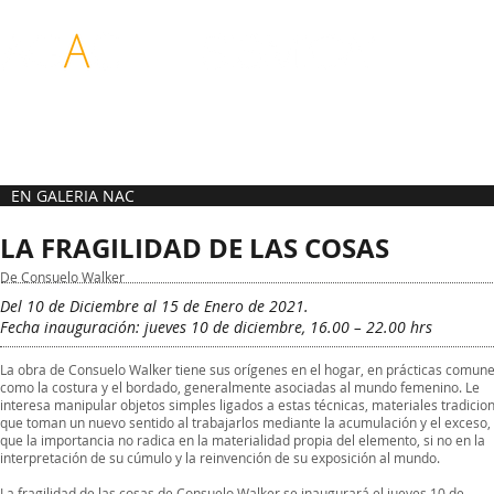
ASOCIACIÓN DE
REDES PARA LAS
GALERIAS DE ARTE
ARTES VISUALES
CONTEMPORANEO
DE CHILE
EN GALERIA NAC
LA FRAGILIDAD DE LAS COSAS
De Consuelo Walker
Del 10 de Diciembre al 15 de Enero de 2021.
Fecha inauguración: jueves 10 de diciembre, 16.00 – 22.00 hrs
La obra de Consuelo Walker tiene sus orígenes en el hogar, en prácticas comun
como la costura y el bordado, generalmente asociadas al mundo femenino. Le
interesa manipular objetos simples ligados a estas técnicas, materiales tradicio
que toman un nuevo sentido al trabajarlos mediante la acumulación y el exceso,
que la importancia no radica en la materialidad propia del elemento, si no en la
interpretación de su cúmulo y la reinvención de su exposición al mundo.
La fragilidad de las cosas de Consuelo Walker se inaugurará el jueves 10 de