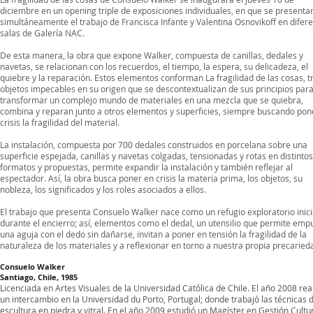
diciembre en un opening triple de exposiciones individuales, en que se presenta
simultáneamente el trabajo de Francisca Infante y Valentina Osnovikoff en difer
salas de Galería NAC.
De esta manera, la obra que expone Walker, compuesta de canillas, dedales y
navetas, se relacionan con los recuerdos, el tiempo, la espera, su delicadeza, el
quiebre y la reparación. Estos elementos conforman La fragilidad de las cosas, t
objetos impecables en su origen que se descontextualizan de sus principios par
transformar un complejo mundo de materiales en una mezcla que se quiebra,
combina y reparan junto a otros elementos y superficies, siempre buscando pon
crisis la fragilidad del material.
La instalación, compuesta por 700 dedales construidos en porcelana sobre una
superficie espejada, canillas y navetas colgadas, tensionadas y rotas en distintos
formatos y propuestas, permite expandir la instalación y también reflejar al
espectador. Así, la obra busca poner en crisis la materia prima, los objetos, su
nobleza, los significados y los roles asociados a ellos.
El trabajo que presenta Consuelo Walker nace como un refugio exploratorio inic
durante el encierro; así, elementos como el dedal, un utensilio que permite emp
una aguja con el dedo sin dañarse, invitan a poner en tensión la fragilidad de la
naturaleza de los materiales y a reflexionar en torno a nuestra propia precaried
Consuelo Walker
Santiago, Chile, 1985
Licenciada en Artes Visuales de la Universidad Católica de Chile. El año 2008 rea
un intercambio en la Universidad du Porto, Portugal; donde trabajó las técnicas 
escultura en piedra y vitral. En el año 2009 estudió un Magíster en Gestión Cultu