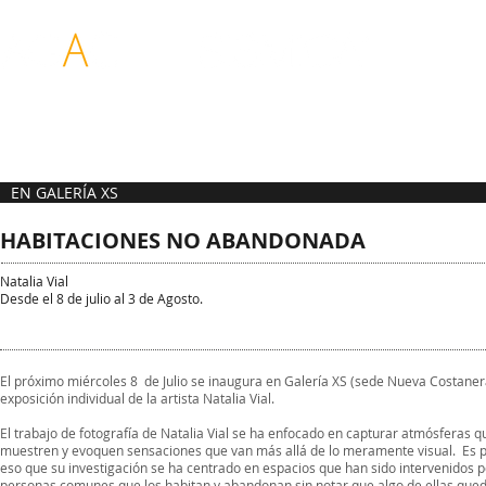
ASOCIACIÓN DE
REDES PARA LAS
GALERIAS DE ARTE
ARTES VISUALES
CONTEMPORANEO
DE CHILE
EN GALERÍA XS
HABITACIONES NO ABANDONADA
Natalia Vial
Desde el 8 de julio al 3 de Agosto.
El próximo miércoles 8 de Julio se inaugura en Galería XS (sede Nueva Costaner
exposición individual de la artista Natalia Vial.
El trabajo de fotografía de Natalia Vial se ha enfocado en capturar atmósferas q
muestren y evoquen sensaciones que van más allá de lo meramente visual. Es 
eso que su investigación se ha centrado en espacios que han sido intervenidos p
personas comunes que los habitan y abandonan sin notar que algo de ellas que